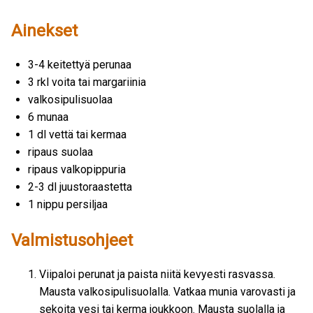
Ainekset
3-4 keitettyä perunaa
3 rkl voita tai margariinia
valkosipulisuolaa
6 munaa
1 dl vettä tai kermaa
ripaus suolaa
ripaus valkopippuria
2-3 dl juustoraastetta
1 nippu persiljaa
Valmistusohjeet
Viipaloi perunat ja paista niitä kevyesti rasvassa.
Mausta valkosipulisuolalla. Vatkaa munia varovasti ja
sekoita vesi tai kerma joukkoon. Mausta suolalla ja