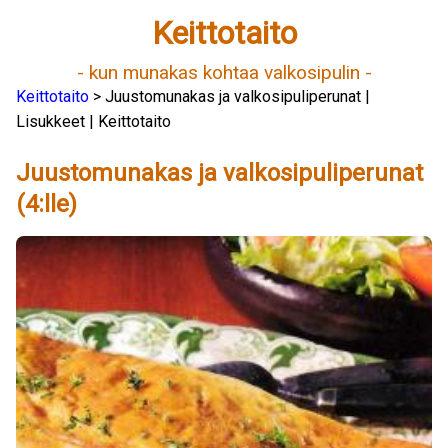
Keittotaito
- kun munakas kohtaa valkosipulin -
Keittotaito
> Juustomunakas ja valkosipuliperunat |
Lisukkeet | Keittotaito
Juustomunakas ja valkosipuliperunat
(4:lle)