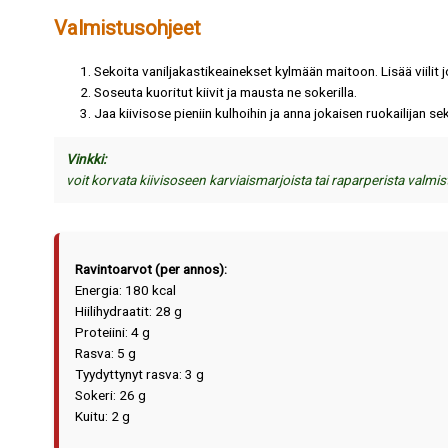
Valmistusohjeet
Sekoita vaniljakastikeainekset kylmään maitoon. Lisää viilit 
Soseuta kuoritut kiivit ja mausta ne sokerilla.
Jaa kiivisose pieniin kulhoihin ja anna jokaisen ruokailijan se
Vinkki:
voit korvata kiivisoseen karviaismarjoista tai raparperista valmistet
Ravintoarvot (per annos):
Energia: 180 kcal
Hiilihydraatit: 28 g
Proteiini: 4 g
Rasva: 5 g
Tyydyttynyt rasva: 3 g
Sokeri: 26 g
Kuitu: 2 g