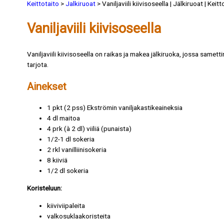
Keittotaito
>
Jalkiruoat
> Vaniljaviili kiivisoseella | Jälkiruoat | Keitt
Vaniljaviili kiivisoseella
Vaniljaviili kiivisoseella on raikas ja makea jälkiruoka, jossa samett
tarjota.
Ainekset
1 pkt (2 pss) Ekströmin vaniljakastikeaineksia
4 dl maitoa
4 prk (à 2 dl) viiliä (punaista)
1/2-1 dl sokeria
2 rkl vanilliinisokeria
8 kiiviä
1/2 dl sokeria
Koristeluun:
kiiviviipaleita
valkosuklaakoristeita