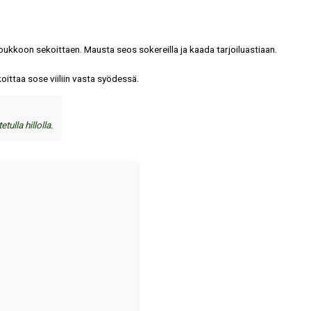
joukkoon sekoittaen. Mausta seos sokereilla ja kaada tarjoiluastiaan.
koittaa sose viiliin vasta syödessä.
ulla hillolla.