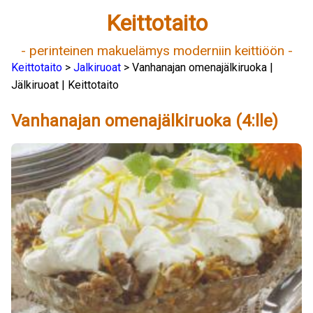
Keittotaito
- perinteinen makuelämys moderniin keittiöön -
Keittotaito
>
Jalkiruoat
> Vanhanajan omenajälkiruoka |
Jälkiruoat | Keittotaito
Vanhanajan omenajälkiruoka (4:lle)