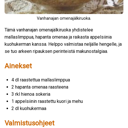
Vanhanajan omenajälkiruoka.
Tämä vanhanajan omenajälkiruoka yhdistelee
mallaslimppua, hapanta omenaa ja raikasta appelsiinia
kuohukerman kanssa. Helppo valmistaa neljälle hengelle, ja
se tuo arkeen ripauksen perinteistä makunostalgiaa.
Ainekset
4 dl raastettua mallaslimppua
2 hapanta omenaa raasteena
3 rkl hienoa sokeria
1 appelsiinin raastettu kuori ja mehu
2 dl kuohukermaa
Valmistusohjeet