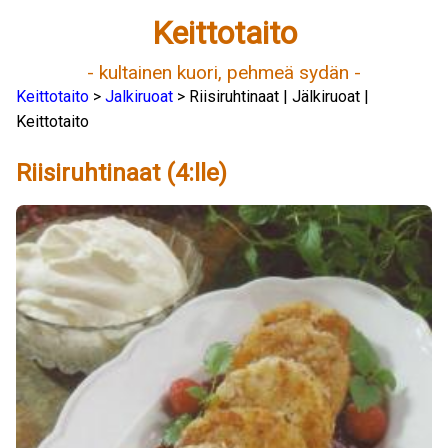
Keittotaito
- kultainen kuori, pehmeä sydän -
Keittotaito
>
Jalkiruoat
> Riisiruhtinaat | Jälkiruoat |
Keittotaito
Riisiruhtinaat (4:lle)