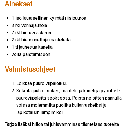
Ainekset
1 iso lautasellinen kylmää riisipuuroa
3 rkl vehnäjauhoja
2 rkl hienoa sokeria
2 rkl hienonnettuja manteleita
1 tl jauhettua kanelia
voita paistamiseen
Valmistusohjeet
Leikkaa puuro viipaleiksi.
Sekoita jauhot, sokeri, mantelit ja kaneli ja pyörittele
puuroviipaleita seoksessa. Paista ne sitten pannulla
voissa molemmilta puolilta kullanruskeiksi ja
läpikotaisin lämpimiksi.
Tarjoa
lisäksi hilloa tai juhlavammissa tilanteissa tuoreita