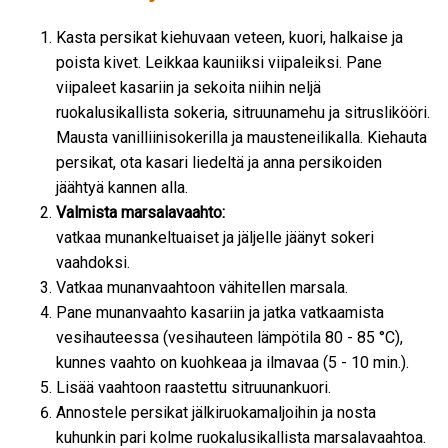
Kasta persikat kiehuvaan veteen, kuori, halkaise ja
poista kivet. Leikkaa kauniiksi viipaleiksi. Pane
viipaleet kasariin ja sekoita niihin neljä
ruokalusikallista sokeria, sitruunamehu ja sitruslikööri.
Mausta vanilliinisokerilla ja mausteneilikalla. Kiehauta
persikat, ota kasari liedeltä ja anna persikoiden
jäähtyä kannen alla.
Valmista marsalavaahto:
vatkaa munankeltuaiset ja jäljelle jäänyt sokeri
vaahdoksi.
Vatkaa munanvaahtoon vähitellen marsala.
Pane munanvaahto kasariin ja jatka vatkaamista
vesihauteessa (vesihauteen lämpötila 80 - 85 °C),
kunnes vaahto on kuohkeaa ja ilmavaa (5 - 10 min.).
Lisää vaahtoon raastettu sitruunankuori.
Annostele persikat jälkiruokamaljoihin ja nosta
kuhunkin pari kolme ruokalusikallista marsalavaahtoa.