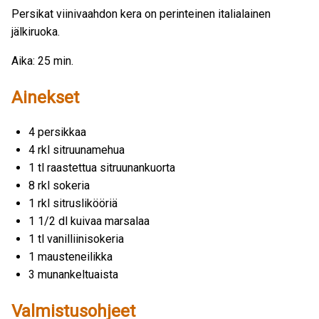
Persikat viinivaahdon kera on perinteinen italialainen
jälkiruoka.
Aika: 25 min.
Ainekset
4 persikkaa
4 rkl sitruunamehua
1 tl raastettua sitruunankuorta
8 rkl sokeria
1 rkl sitruslikööriä
1 1/2 dl kuivaa marsalaa
1 tl vanilliinisokeria
1 mausteneilikka
3 munankeltuaista
Valmistusohjeet