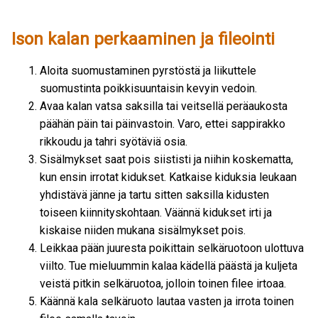
Ison kalan perkaaminen ja fileointi
Aloita suomustaminen pyrstöstä ja liikuttele
suomustinta poikkisuuntaisin kevyin vedoin.
Avaa kalan vatsa saksilla tai veitsellä peräaukosta
päähän päin tai päinvastoin. Varo, ettei sappirakko
rikkoudu ja tahri syötäviä osia.
Sisälmykset saat pois siististi ja niihin koskematta,
kun ensin irrotat kidukset. Katkaise kiduksia leukaan
yhdistävä jänne ja tartu sitten saksilla kidusten
toiseen kiinnityskohtaan. Väännä kidukset irti ja
kiskaise niiden mukana sisälmykset pois.
Leikkaa pään juuresta poikittain selkäruotoon ulottuva
viilto. Tue mieluummin kalaa kädellä päästä ja kuljeta
veistä pitkin selkäruotoa, jolloin toinen filee irtoaa.
Käännä kala selkäruoto lautaa vasten ja irrota toinen