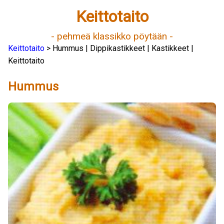
Keittotaito
- pehmeä klassikko pöytään -
Keittotaito
> Hummus | Dippikastikkeet | Kastikkeet |
Keittotaito
Hummus