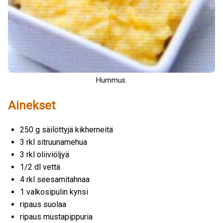
Hummus.
Ainekset
250 g säilöttyjä kikherneitä
3 rkl sitruunamehua
3 rkl oliiviöljyä
1/2 dl vettä
4 rkl seesamitahnaa
1 valkosipulin kynsi
ripaus suolaa
ripaus mustapippuria