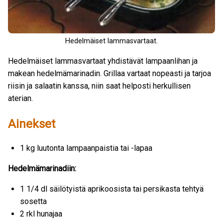
Hedelmäiset lammasvartaat.
Hedelmäiset lammasvartaat yhdistävät lampaanlihan ja
makean hedelmämarinadin. Grillaa vartaat nopeasti ja tarjoa
riisin ja salaatin kanssa, niin saat helposti herkullisen
aterian.
Ainekset
1 kg luutonta lampaanpaistia tai -lapaa
Hedelmämarinadiin:
1 1/4 dl säilötyistä aprikoosista tai persikasta tehtyä
sosetta
2 rkl hunajaa