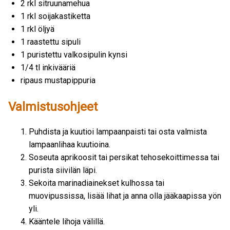
2 rkl sitruunamehua
1 rkl soijakastiketta
1 rkl öljyä
1 raastettu sipuli
1 puristettu valkosipulin kynsi
1/4 tl inkivääriä
ripaus mustapippuria
Valmistusohjeet
Puhdista ja kuutioi lampaanpaisti tai osta valmista
lampaanlihaa kuutioina.
Soseuta aprikoosit tai persikat tehosekoittimessa tai
purista siivilän läpi.
Sekoita marinadiainekset kulhossa tai
muovipussissa, lisää lihat ja anna olla jääkaapissa yön
yli.
Kääntele lihoja välillä.