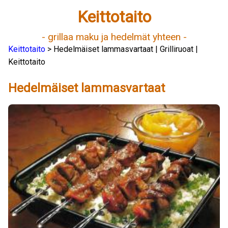
Keittotaito
- grillaa maku ja hedelmät yhteen -
Keittotaito
> Hedelmäiset lammasvartaat | Grilliruoat |
Keittotaito
Hedelmäiset lammasvartaat