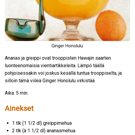
Ginger Honolulu.
Ananas ja greippi ovat trooppisten Hawajin saarten
luonteenomaisia vientiartikkeleita. Lämpö täällä
pohjoisessakin voi joskus kesällä tuntua trooppiselta, ja
silloin tämä viileä Ginger Honolulu virkistää.
Aika: 5 min.
Ainekset
1 tlk (1 1/2 dl) greippimehua
2 tlk (à 1 1/2 dl) ananasmehua