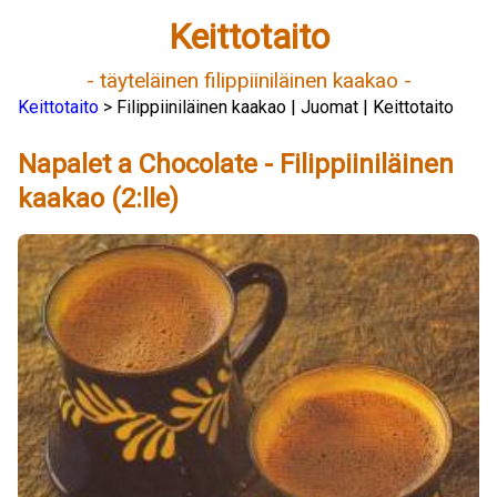
Keittotaito
- täyteläinen filippiiniläinen kaakao -
Keittotaito
> Filippiiniläinen kaakao | Juomat | Keittotaito
Napalet a Chocolate - Filippiiniläinen
kaakao (2:lle)