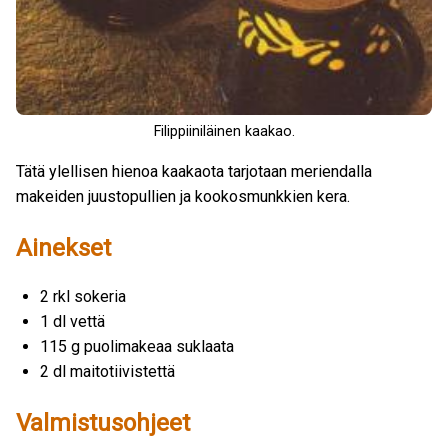
Filippiiniläinen kaakao.
Tätä ylellisen hienoa kaakaota tarjotaan meriendalla
makeiden juustopullien ja kookosmunkkien kera.
Ainekset
2 rkl sokeria
1 dl vettä
115 g puolimakeaa suklaata
2 dl maitotiivistettä
Valmistusohjeet