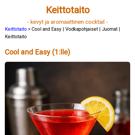
Keittotaito
- kevyt ja aromaattinen cocktail -
Keittotaito
> Cool and Easy | Vodkapohjaiset | Juomat |
Keittotaito
Cool and Easy (1:lle)