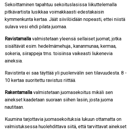
Sekoittaminen tapahtuu sekoituslasissa liikuttelemalla
pitkävartista lusikkaa voimakkaasti edestakaisin
kymmenkunta kertaa. Jäät siivilöidään nopeasti, ettei niistä
sulava vesi ehdi pilata juomaa.
Ravistamalla
valmistetaan yleensä sellaiset juomat, jotka
sisältävät esim. hedelmämehuja., kananmunaa, kermaa,
sokeria, siirappeja tms. toisiinsa vaikeasti liukenevia
aineksia.
Ravistinta ei saa täyttää yli puolenvälin sen tilavuudesta. 8 -
10 kertaa suoritettu ravistus riittää.
Rakentamalla
valmistetaan juomasekoitus mikäli sen
ainekset kaadetaan suoraan siihen lasiin, josta juoma
nautitaan.
Kuumina tarjottavia juomasekoituksia lukuun ottamatta on
valmistuksessa huolehdittava siitä, että tarvittavat ainekset