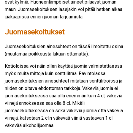
ovat kylmiä. Huoneenlämpöiset aineet pilaavat juoman
maun. Juomasekoituksen lasejakin voi pitää hetken aikaa
jääkaapissa ennen juoman tarjoamista.
Juomasekoitukset
Juomasekoituksien ainesuhteet on tässä ilmoitettu osina
(muutamaa poikkeusta lukuun ottamatta).
Kotioloissa voi näin ollen käyttää juomia valmistettaessa
myös muita mittoja kuin senttilitraa. Ravintolassa
juomasekoituksien ainesuhteet mitataan senttilitroissa ja
niiden on oltava ehdottoman tarkkoja. Väkeviä juomia ei
juomasekoituksessa saa olla enemmän kuin 4 cl, väkeviä
viinejä annoksessa saa olla 8 cl. Mikäli
juomasekoituksessa on sekä väkeviä juomia että väkeviä
viinejä, katsotaan 2 cl:n väkevää viiniä vastaavan 1 cl
väkevää alkoholijuomaa.