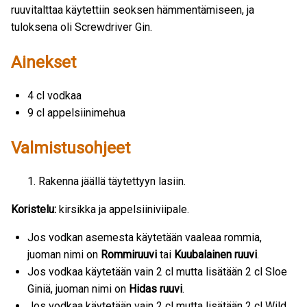
ruuvitalttaa käytettiin seoksen hämmentämiseen, ja
tuloksena oli Screwdriver Gin.
Ainekset
4 cl vodkaa
9 cl appelsiinimehua
Valmistusohjeet
Rakenna jäällä täytettyyn lasiin.
Koristelu:
kirsikka ja appelsiiniviipale.
Jos vodkan asemesta käytetään vaaleaa rommia,
juoman nimi on
Rommiruuvi
tai
Kuubalainen ruuvi
.
Jos vodkaa käytetään vain 2 cl mutta lisätään 2 cl Sloe
Giniä, juoman nimi on
Hidas ruuvi
.
Jos vodkaa käytetään vain 2 cl mutta lisätään 2 cl Wild