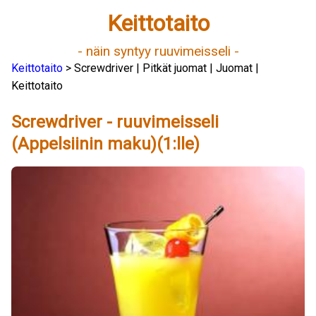
Keittotaito
- näin syntyy ruuvimeisseli -
Keittotaito
> Screwdriver | Pitkät juomat | Juomat |
Keittotaito
Screwdriver - ruuvimeisseli
(Appelsiinin maku)(1:lle)