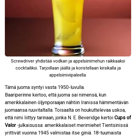
Screwdriver yhdistää vodkan ja appelsiinimehun raikkaaksi
cocktailiksi. Tarjoillaan jäällä ja koristellaan kirsikalla ja
appelsiiniviipaleella.
Tämä juoma syntyi vasta 1950-luvulla.
Baariperinne kertoo, että juoma sai nimensä, kun
amerikkalainen öljynporaajan nähtiin Iranissa hämmentävän
juomaansa ruuvitaltalla. Toisaalta on houkuttelevaa uskoa,
että nimi liittyy tarinaan, jonka N. E. Beveridge kertoi
Cups of
Valor
-julkaisussa: amerikkalaiset merimiehet Tientsinissä
yrittivät vuonna 1945 valmistaa itse giniä. 18-tuumaista