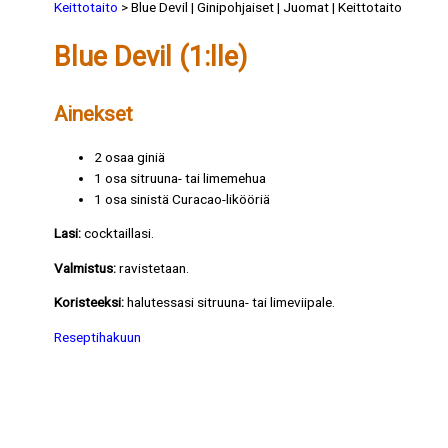
Keittotaito
> Blue Devil | Ginipohjaiset | Juomat | Keittotaito
Blue Devil (1:lle)
Ainekset
2 osaa giniä
1 osa sitruuna- tai limemehua
1 osa sinistä Curacao-likööriä
Lasi:
cocktaillasi.
Valmistus:
ravistetaan.
Koristeeksi:
halutessasi sitruuna- tai limeviipale.
Reseptihakuun